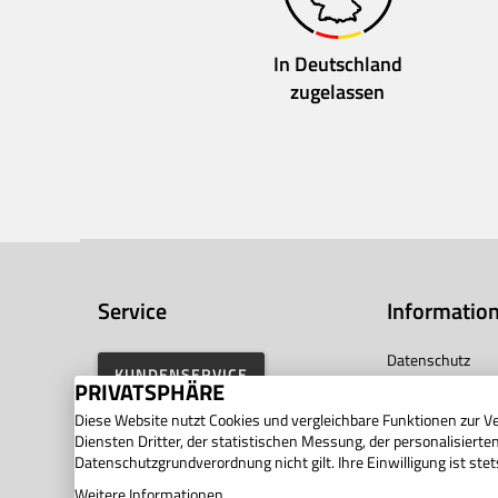
In Deutschland
zugelassen
Service
Informatio
Datenschutz
KUNDENSERVICE
PRIVATSPHÄRE
Widerrufsrecht
Diese Website nutzt Cookies und vergleichbare Funktionen zur 
AGB
Diensten Dritter, der statistischen Messung, der personalisiert
Barrierefreiheit
Datenschutzgrundverordnung nicht gilt. Ihre Einwilligung ist stet
Privatsphäre
Weitere Informationen