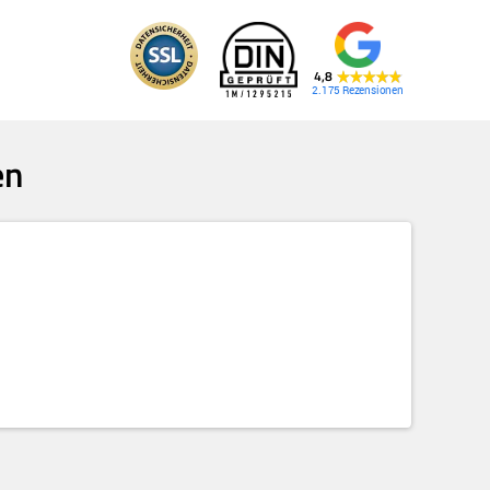
4,8
2.175
en