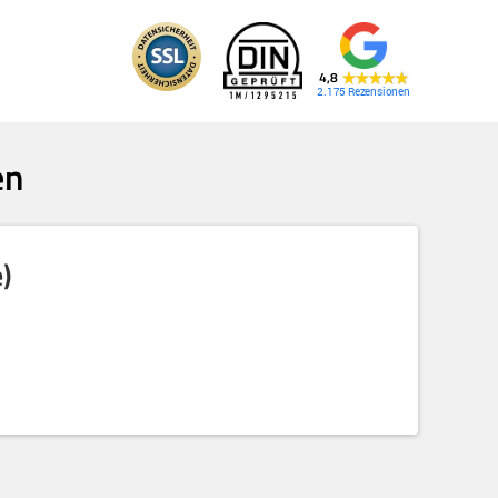
4,8
2.175
en
)