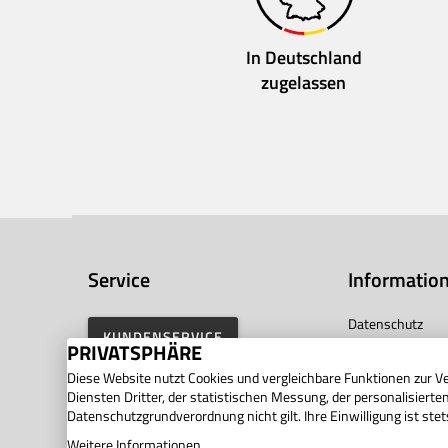
In Deutschland
zugelassen
Service
Informatio
Datenschutz
KUNDENSERVICE
PRIVATSPHÄRE
Widerrufsrecht
Diese Website nutzt Cookies und vergleichbare Funktionen zur 
AGB
Diensten Dritter, der statistischen Messung, der personalisiert
Barrierefreiheit
Datenschutzgrundverordnung nicht gilt. Ihre Einwilligung ist stet
Privatsphäre
Weitere Informationen