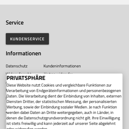
Service
KUNDENSERVICE
Informationen
Datenschutz
Kundeninformationen
Widerrufsrecht
Vertrag widerrufen
PRIVATSPHÄRE
AGB
Impressum
Diese Website nutzt Cookies und vergleichbare Funktionen zur
Barrierefreiheit
Unternehmen
Verarbeitung von Endgeräteinformationen und personenbezogenen
Daten. Die Verarbeitung dient der Einbindung von Inhalten, externen
Privatsphäre
Diensten Dritter, der statistischen Messung, der personalisierten
Werbung, sowie der Einbindung sozialer Medien. Je nach Funktion
Zahlung
werden dabei Daten an Dritte weitergegeben, auch in Länder, in
denen die Datenschutzgrundverordnung nicht gilt. Ihre Einwilligung
ist stets freiwillig und kann jederzeit auf unserer Seite abgelehnt
oder widerrufen werden.